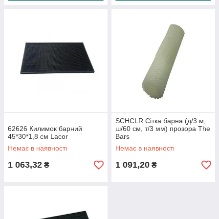
SCHCLR Сітка барна (д/3 м,
62626 Килимок барний
ш/60 см, т/3 мм) прозора The
45*30*1,8 см Lacor
Bars
Немає в наявності
Немає в наявності
1 063,32
1 091,20
₴
₴