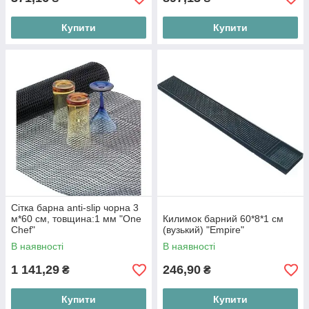
Купити
Купити
Сітка барна anti-slip чорна 3
м*60 см, товщина:1 мм "One
Килимок барний 60*8*1 см
Chef"
(вузький) "Empire"
В наявності
В наявності
1 141,29
246,90
₴
₴
Купити
Купити