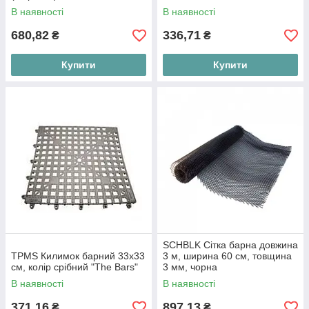
В наявності
В наявності
680,82
336,71
₴
₴
Купити
Купити
SCHBLK Сітка барна довжина
TPMS Килимок барний 33x33
3 м, ширина 60 см, товщина
см, колір срібний "The Bars"
3 мм, чорна
В наявності
В наявності
371,16
897,13
₴
₴