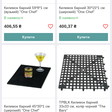
Килимок барний 59*8*1 см
Килимок барний 30*15*1 см
(вузький) "One Chef"
(широкий) "One Chef"
В наявності
В наявності
406,55
400,37
₴
₴
Купити
Купити
TPBLK Килимок барний
Килимок барний 45*30*1 см
33x33 см, колір чорний "The
(широкий) "One Chef"
Bars"