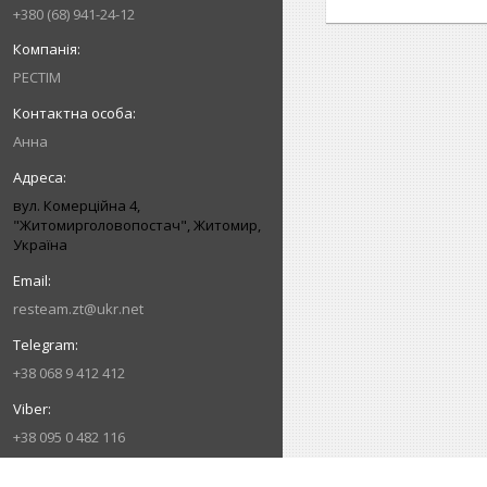
+380 (68) 941-24-12
РЕСТІМ
Анна
вул. Комерційна 4,
"Житомирголовопостач", Житомир,
Україна
resteam.zt@ukr.net
+38 068 9 412 412
+38 095 0 482 116