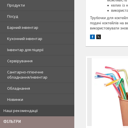
можливість 
Продукти
келих із
використа
Посуд
Трубочки для коктейл
подачі коктейлів на в
Барний інвентар
використовувати знов
Кухонний інвентар
Інвентар для піцерії
Сервірування
Санітарно-гігієнічне
обладнання/інвентар
Обладнання
Новинки
Наші рекомендації
ФІЛЬТРИ