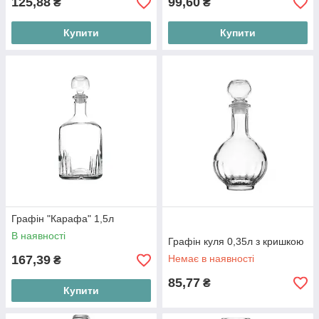
125,88
99,60
₴
₴
Купити
Купити
Графін "Карафа" 1,5л
В наявності
Графін куля 0,35л з кришкою
167,39
Немає в наявності
₴
85,77
₴
Купити